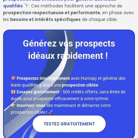
qualifiés
. Ces méthodes facilitent une approche de
prospection respectueuse et performante
, en phase avec
les
besoins et intérêts spécifiques
de chaque cible.
Générez vos prospects
idéaux rapidement !
Prospectez intelligemment
avec Huntspy et générez des
leads qualifiés grâce à une
prospection ciblée
.
Essayez gratuitement :
500 crédits offerts, sans limite de
durée, pour prospecter efficacement à votre rythme.
Inscrivez-vous
dès maintenant et démarrez votre
prospection ciblée !
TESTEZ GRATUITEMENT