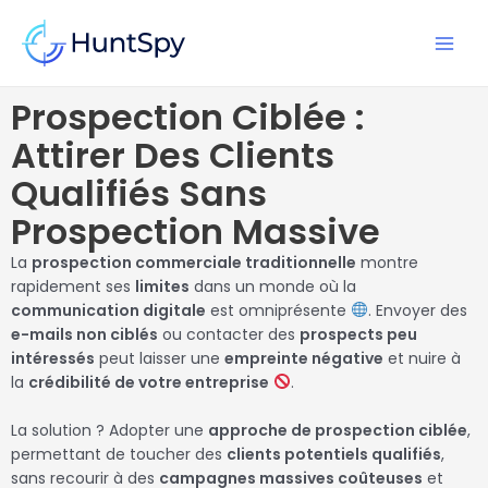
Aller
MAI
au
MEN
contenu
Prospection Ciblée :
Attirer Des Clients
Qualifiés Sans
Prospection Massive
La
prospection commerciale traditionnelle
montre
rapidement ses
limites
dans un monde où la
communication digitale
est omniprésente
. Envoyer des
e-mails non ciblés
ou contacter des
prospects peu
intéressés
peut laisser une
empreinte négative
et nuire à
la
crédibilité de votre entreprise
.
La solution ? Adopter une
approche de prospection ciblée
,
permettant de toucher des
clients potentiels qualifiés
,
sans recourir à des
campagnes massives coûteuses
et