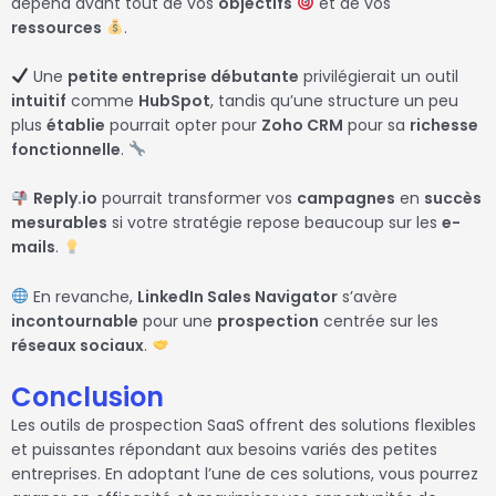
dépend avant tout de vos
objectifs
et de vos
ressources
.
Une
petite entreprise débutante
privilégierait un outil
intuitif
comme
HubSpot
, tandis qu’une structure un peu
plus
établie
pourrait opter pour
Zoho CRM
pour sa
richesse
fonctionnelle
.
Reply.io
pourrait transformer vos
campagnes
en
succès
mesurables
si votre stratégie repose beaucoup sur les
e-
mails
.
En revanche,
LinkedIn Sales Navigator
s’avère
incontournable
pour une
prospection
centrée sur les
réseaux sociaux
.
Conclusion
Les outils de prospection SaaS offrent des solutions flexibles
et puissantes répondant aux besoins variés des petites
entreprises. En adoptant l’une de ces solutions, vous pourrez