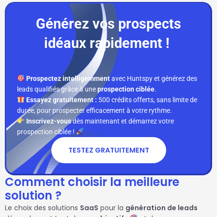
Générez vos prospects
idéaux rapidement !
Prospectez intelligemment
avec Huntspy et générez des
leads qualifiés grâce à une
prospection ciblée
.
Essayez gratuitement :
500 crédits offerts, sans limite de
durée, pour prospecter efficacement à votre rythme.
Inscrivez-vous
dès maintenant et démarrez votre
prospection ciblée !
TESTEZ GRATUITEMENT
Comment choisir la meilleure
solution ?
Le choix des solutions
SaaS
pour la
génération de leads