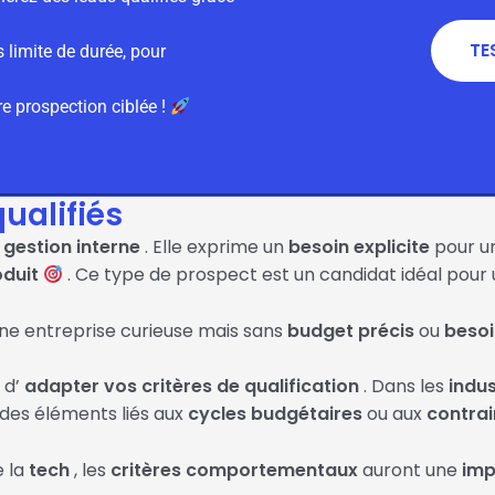
TE
s limite de durée, pour
e prospection ciblée !
ualifiés
a
gestion interne
. Elle exprime un
besoin explicite
pour u
oduit
. Ce type de prospect est un candidat idéal pour
une entreprise curieuse mais sans
budget précis
ou
beso
l d’
adapter vos critères de qualification
. Dans les
indus
e des éléments liés aux
cycles budgétaires
ou aux
contrai
 la
tech
, les
critères comportementaux
auront une
imp