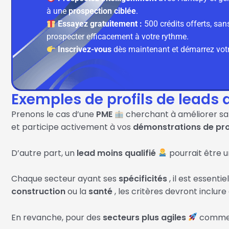
à une
prospection ciblée
.
Essayez gratuitement :
500 crédits offerts, san
prospecter efficacement à votre rythme.
Inscrivez-vous
dès maintenant et démarrez votr
Exemples de profils de leads q
Prenons le cas d’une
PME
cherchant à améliorer s
et participe activement à vos
démonstrations de pr
D’autre part, un
lead moins qualifié
pourrait être 
Chaque secteur ayant ses
spécificités
, il est essentie
construction
ou la
santé
, les critères devront inclur
En revanche, pour des
secteurs plus agiles
comme