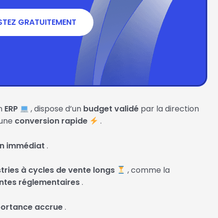
STEZ GRATUITEMENT
n
ERP
, dispose d’un
budget validé
par la direction
 une
conversion rapide
.
in immédiat
.
tries à cycles de vente longs
, comme la
ntes réglementaires
.
ortance accrue
.