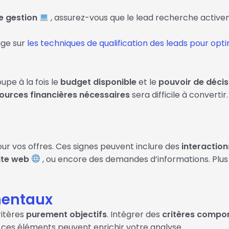
de gestion
, assurez-vous que le lead recherche activem
age sur
les techniques de qualification des leads pour opti
oupe à la fois le
budget disponible
et le
pouvoir de décis
ources financières nécessaires
sera difficile à converti
ur vos offres. Ces signes peuvent inclure des
interactio
ite web
, ou encore des demandes d’informations. Plu
mentaux
ritères
purement objectifs
. Intégrer des
critères comp
 ces éléments peuvent enrichir votre analyse.