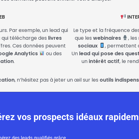
EB
INTE
rs. Par exemple, un lead qui
Le type et la fréquence de
 qui télécharge des
livres
que les
webinaires
, les
ffres. Ces données peuvent
sociaux
, permettent
ogle Analytics
ou des
Un
lead qui pose des ques
mation
.
un
intérêt actif
, le ren
cation
, n’hésitez pas à jeter un œil sur les
outils indispen
rez vos prospects idéaux rapidem
érez des leads qualifiés grâce