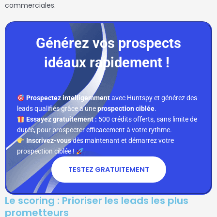
commerciales.
Générez vos prospects
idéaux rapidement !
Prospectez intelligemment
avec Huntspy et générez des
leads qualifiés grâce à une
prospection ciblée
.
Essayez gratuitement :
500 crédits offerts, sans limite de
durée, pour prospecter efficacement à votre rythme.
Inscrivez-vous
dès maintenant et démarrez votre
prospection ciblée !
TESTEZ GRATUITEMENT
Le scoring : Prioriser les leads les plus
prometteurs