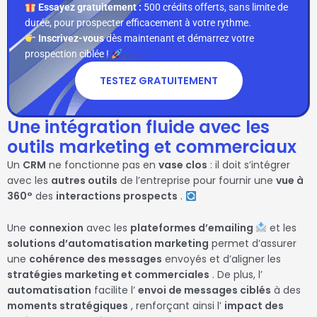
Essayez gratuitement :
500 crédits offerts, sans limite de
durée, pour prospecter efficacement à votre rythme.
Inscrivez-vous
dès maintenant et démarrez votre
prospection ciblée !
TESTEZ GRATUITEMENT
Une intégration fluide avec les
outils marketing et commerciaux
Un
CRM
ne fonctionne pas en
vase clos
: il doit s’intégrer
avec les
autres outils
de l’entreprise pour fournir une
vue à
360°
des
interactions prospects
.
Une
connexion
avec les
plateformes d’emailing
et les
solutions d’automatisation marketing
permet d’assurer
une
cohérence des messages
envoyés et d’aligner les
stratégies marketing et commerciales
. De plus, l’
automatisation
facilite l’
envoi de messages ciblés
à des
moments stratégiques
, renforçant ainsi l’
impact des