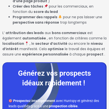
d’une page produit
)
Créer des tâches
pour les commerciaux, en
fonction du
score du lead
Programmer des rappels
pour ne pas laisser une
perspective sans réponse
trop longtemps
L’
attribution des leads
aux
bons commerciaux
est
également
automatisée
, en fonction de critères comme la
localisation
, le
secteur d’activité
ou encore le
niveau
d’intérêt
manifesté. Cela
optimise
le travail des équipes et
assure une
expérience personnalisée
à chaque
prospect
.
Générez vos prospects
idéaux rapidement !
Prospectez intelligemment
avec Huntspy et générez des
leads qualifiés grâce à une
prospection ciblée
.